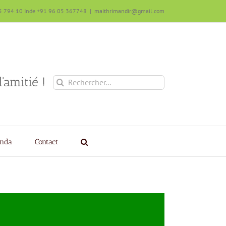
5 794 10 Inde +91 96 05 367748
|
maithrimandir@gmail.com
'amitié !
Rechercher:
nda
Contact