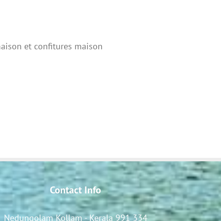
 maison et confitures maison
Contact Info
Nedungolam Kollam - Kerala 991 334