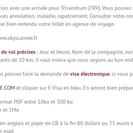
vion avec une arrivée pour Trivandrum (TRV). Vous pouvez ac
ces annulation, maladie, rapatriement. Consulter votre co
er bien entendu votre billet en agence de voyage.
www.skyscanner.fr
 de vol précises
: Jour et heure, Nom de la compagnie, nu
nts de 10 km, il vaut mieux que nous soyons au bon endro
us pouvez faire la demande de
visa électronique
, si vous 
NE.COM
et cliquer sur E-Visa en bleu. En amont bien prépa
format PDF entre 10ko et 300 ko
ko et 1Mo
 en anglais et payer en CB à la fin 80 dollars ou 75 euros 
r mail